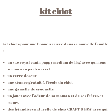
kit chiot
Kit chiots pour une bonne arrivée dans sa nouvelle famille
:
un sac royal canin puppy medium de 1 kg avec qui nous
sommes en partenariat
un verre doseur
une séance gratuit à l’école du chiot
une gamelle de croquette
un jouet avec l’odeur de sa maman et de ses frères et
sœurs
des friandises naturelle de chez CRAFT & PAW avec qui