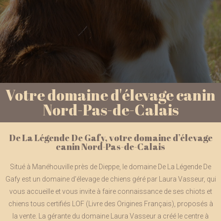
Votre domaine d'élevage canin
Nord-Pas-de-Calais
De La Légende De Gafy, votre domaine d’élevage
canin Nord-Pas-de-Calais
Situé à Manéhouville près de Dieppe, le domaine De La Légende De
Gafy est un domaine d’élevage de chiens géré par Laura Vasseur, qui
vous accueille et vous invite à faire connaissance de ses chiots et
chiens tous certifiés LOF (Livre des Origines Français), proposés à
la vente. La gérante du domaine Laura Vasseur a créé le centre à